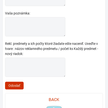
Vaša poznámka:
Rekl. predmety a ich počty ktoré žiadate ešte naceniť. Uveďte v
tvare : názov reklamného predmetu / počet ks Každý predmet -
nový riadok:
Odoslať
BACK