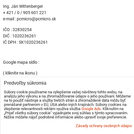
Ing. Ján Wittenberger
+ 421 / 0 / 905 601 221
e-mail : pcmicro@pcmicro.sk
IČO : 32830254
DIČ : 1020236261
IČ DPH : SK1020236261
Google mapa sídlo :
( kliknite na ikonu )
Predvoľby súkromia
Súbory cookie používame na vylepšenie vašej návštevy tohto webu, na
analýzu jeho výkonu a na zhromažďovanie údajov o jeho používaní. Môžeme
na to použiť nástroje a služby tretích strán a zhromaždené dáta môžu byť
prenášané partnerom v EÚ, USA alebo iných krajinách. Súbory cookies na
osobný odber : 9 - 15 h
zlepšenie relevantnosti reklám využíva služba
Google Ads
. Kliknutím na
„Prijať všetky súbory cookie" vyjadrujete svoj súhlas s týmto spracovaním.
* expedícia hotových zákaziek spoločnosťou DPD denne do vašej
Nižšie môžete nájsť podrobné informácie alebo upraviť svoje preferencie.
kancelárie po celej SR .
Zásady ochrany osobných údajov