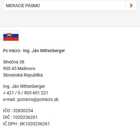
MERACIE PÁSMO
Pc micro - Ing. Ján Wittenberger
Slnečná 38
900 45 Malinovo
Slovenská Republika
Ing. Ján Wittenberger
+ 421 / 0 / 905 601 221
e-mail : pcmicro@pcmicro.sk
IČO : 32830254
DIČ : 1020236261
IČ DPH : SK1020236261