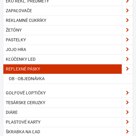
EKO REKL. PREDMETY
ZAPAĽOVAČE
REKLAMNÉ CUKRÍKY
ŽETÓNY
PASTELKY
JOJO HRA
KĽÚČENKY LED
REFLEXNÉ PÁSKY
OB - OBJEDNÁVKA
GOLFOVÉ LOPTIČKY
TESÁRSKE CERUZKY
DIÁRE
PLASTOVÉ KARTY
ŠKRABKA NA ĽAD