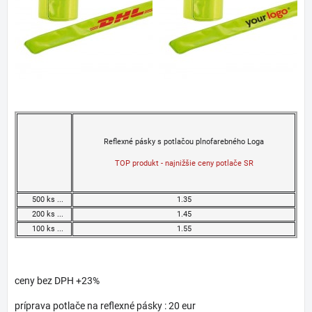
Reflexné pásky s potlačou plnofarebného Loga
TOP produkt - najnižšie ceny potlače SR
500 ks ...
1.35
200 ks ...
1.45
100 ks ...
1.55
ceny bez DPH +23%
príprava potlače na reflexné pásky : 20 eur