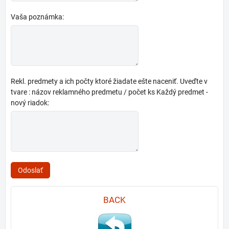
Vaša poznámka:
Rekl. predmety a ich počty ktoré žiadate ešte naceniť. Uveďte v
tvare : názov reklamného predmetu / počet ks Každý predmet -
nový riadok:
Odoslať
BACK