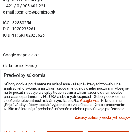
+ 421 / 0 / 905 601 221
e-mail : pcmicro@pcmicro.sk
IČO : 32830254
DIČ : 1020236261
IČ DPH : SK1020236261
Google mapa sídlo :
( kliknite na ikonu )
Predvoľby súkromia
Súbory cookie používame na vylepšenie vašej návštevy tohto webu, na
analýzu jeho výkonu a na zhromažďovanie údajov o jeho používaní. Môžeme
na to použiť nástroje a služby tretích strán a zhromaždené dáta môžu byť
prenášané partnerom v EÚ, USA alebo iných krajinách. Súbory cookies na
osobný odber : 9 - 15 h
zlepšenie relevantnosti reklám využíva služba
Google Ads
. Kliknutím na
„Prijať všetky súbory cookie" vyjadrujete svoj súhlas s týmto spracovaním.
* expedícia hotových zákaziek spoločnosťou DPD denne do vašej
Nižšie môžete nájsť podrobné informácie alebo upraviť svoje preferencie.
kancelárie po celej SR .
Zásady ochrany osobných údajov
Predvoľby súkromia
Zásady ochrany osobných údajov